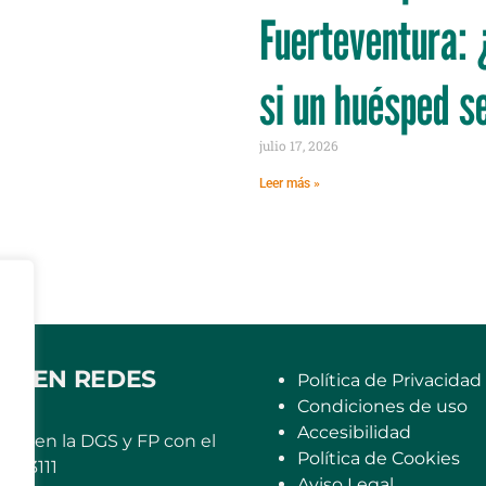
Fuerteventura: 
si un huésped s
julio 17, 2026
Leer más »
OS EN REDES
Política de Privacidad
Condiciones de uso
Accesibilidad
rito en la DGS y FP con el
Política de Cookies
6663111
Aviso Legal