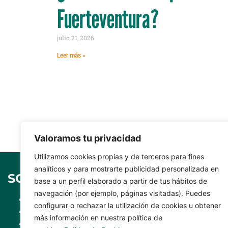
Fuerteventura?
julio 21, 2026
Leer más »
Valoramos tu privacidad
Utilizamos cookies propias y de terceros para fines
analíticos y para mostrarte publicidad personalizada en
SOBRE CASER
SÍGUEN
base a un perfil elaborado a partir de tus hábitos de
navegación (por ejemplo, páginas visitadas). Puedes
Dónde estamos
configurar o rechazar la utilización de cookies u obtener
Agente insc
Teléfonos Caser
más información en nuestra política de
nº C0031B7
Formulario Caser