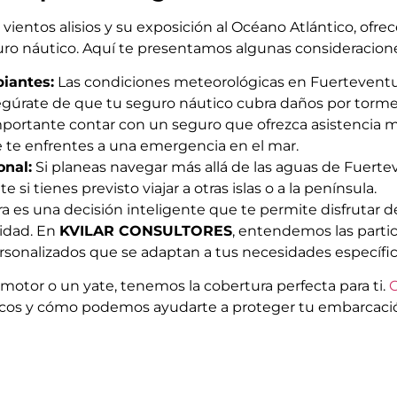
 vientos alisios y su exposición al Océano Atlántico, of
uro náutico. Aquí te presentamos algunas consideracione
biantes:
Las condiciones meteorológicas en Fuertevent
egúrate de que tu seguro náutico cubra daños por torm
portante contar con un seguro que ofrezca asistencia ma
 te enfrentes a una emergencia en el mar.
onal:
Si planeas navegar más allá de las aguas de Fuertev
si tienes previsto viajar a otras islas o a la península.
es una decisión inteligente que te permite disfrutar de
lidad. En
KVILAR CONSULTORES
, entendemos las partic
rsonalizados que se adaptan a tus necesidades específic
motor o un yate, tenemos la cobertura perfecta para ti.
icos y cómo podemos ayudarte a proteger tu embarcaci