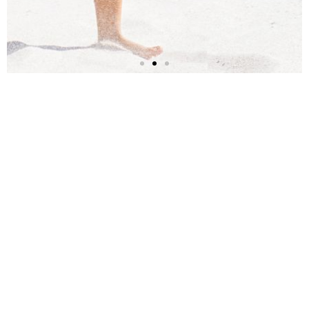
SEGUROS DE VIDA
PARA TU
TRANQUILIDAD
Con un seguro de vida proteges a tu
familia con una indemnización
económica y mucho más
MÁS INFORMACIÓN