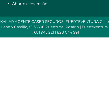
Ahorro e inversión
KVILAR AGENTE CASER SEGUROS FUERTEVENTURA Calle
León y Castillo, 81 35600 Puerto del Rosario | Fuerteventura
T. 681 943 221 | 828 044 991